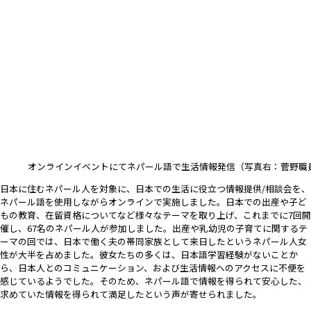
オンラインイベントにてネパール語で生活情報発信（写真右：菅野職
日本に住むネパール人を対象に、日本での生活に役立つ情報提供/相談会を、
ネパール語を使用しながらオンラインで実施しました。日本での出産や子ど
もの教育、在留資格についてなど様々なテーマを取り上げ、これまでに7回開
催し、67名のネパール人が参加しました。出産や乳幼児の子育てに関するテ
ーマの回では、日本で働く夫の帯同家族として来日したというネパール人女
性が大半を占めました。彼女たちの多くは、日本語学習経験がないことか
ら、日本人とのコミュニケーション、および生活情報へのアクセスに不便を
感じているようでした。そのため、ネパール語で情報を得られて安心した、
求めていた情報を得られて満足したという声が寄せられました。