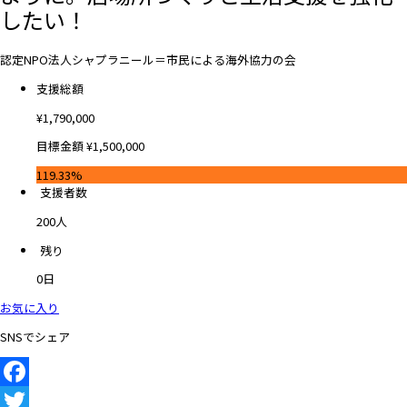
したい！
認定NPO法人シャプラニール＝市民による海外協力の会
支援総額
¥
1,790,000
目標金額
¥
1,500,000
119.33%
支援者数
200
人
残り
0
日
お気に入り
SNSでシェア
Facebook