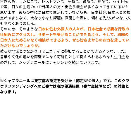
皆さんも、コンビニで、レストランで、学校で、役所で、病院で、バイト先
で等、日々の生活の中で外国人の方と出会う機会が多くなってきているかと
思います。彼らの中には日本で生活していながらも、日本社会/日本人との接
点があまりなく、大なり小なり課題に直面した際に、頼れる先/人がいない人
も少なくありません。
そのため、そのような
日本に住む外国人の人々が、日本社会で必要な行政の
仕組みにアクセスし、サポートを受けることができるよう、そして、周囲の
日本人にためらいなく相談ができるよう、ぜひ皆さまからのお力を貸してい
ただけないでしょうか。
彼らが地域とつながりコミュニティに参加することができるような、また、
言葉や文化の違いを障壁ではなく可能性として捉えられるような共生社会を
めざして、シャプラニールはチャレンジを続けていきます。
※シャプラニールは東京都の認定を受けた「認定NPO法人」です。このクラ
ウドファンディングへのご寄付は税の優遇措置（寄付金控除など）の対象と
なります。