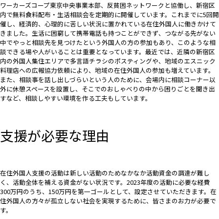
ワーカーズコープ東京中央事業本部、反貧困ネットワークと協働し、新宿区
内で無料食料配布・生活相談会を定期的に開催しています。これまでに5回開
催し、経済的、心理的に苦しい状況に置かれている在住外国人に働きかけて
きました。生活に困窮して携帯電話も持つことができず、つながる先がない
中でやっと相談先を見つけたという外国人の方の参加もあり、このような相
談できる場や人がいることは重要となっています。最近では、近隣の新宿区
内の外国人集住エリアで多言語チラシのポスティングや、地域のエスニック
料理店への広報協力依頼により、地域の在住外国人の参加も増えています。
また、相談事を話し出しづらいという人のために、会場内に相談コーナー以
外に休憩スペースを設置し、そこでのおしゃべりの中から困りごとを聞き出
すなど、相談しやすい環境を作る工夫もしています。
支援が必要な理由
在住外国人支援の活動は新しい活動のためなかなか活動資金の調達が難し
く、活動全体を補える資金がない状況です。2023年度の活動に必要な経費
300万円のうち、150万円を第一ゴールとして、設定させていただきます。在
住外国人の方々が孤立しない社会を実現するために、皆さまのお力が必要で
す。