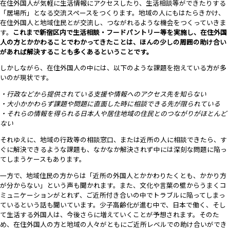
在住外国人が気軽に生活情報にアクセスしたり、生活相談等ができたりする
「居場所」となる交流スペースをつくります。地域の人にもはたらきかけ、
在住外国人と地域住民とが交流し、つながれるような機会をつくっていきま
す。
これまで新宿区内で生活相談・フードパントリー等を実施し、在住外国
人の方とかかわることでわかってきたことは、ほんの少しの周囲の助け合い
があれば解決することも多くあるということです。
しかしながら、在住外国人の中には、以下のような課題を抱えている方が多
いのが現状です。
・行政などから提供されている支援や情報へのアクセス先を知らない
・大小かかわらず課題や問題に直面した時に相談できる先が限られている
・それらの情報を得られる日本人や居住地域の住民とのつながりがほとんど
ない
それゆえに、地域の行政等の相談窓口、または近所の人に相談できたら、す
ぐに解決できるような課題も、なかなか解決されず中には深刻な問題に陥っ
てしまうケースもあります。
一方で、地域住民の方からは「近所の外国人とかかわりたくとも、かかり方
が分からない」という声も聞かれます。また、文化や言葉の壁からうまくコ
ミュニケーションがとれず、ご近所付き合いの中でトラブルに陥ってしまっ
ているという話も聞いています。少子高齢化が進む中で、日本で働く、そし
て生活する外国人は、今後さらに増えていくことが予想されます。そのた
め、在住外国人の方と地域の人々がともにご近所レベルでの助け合いができ