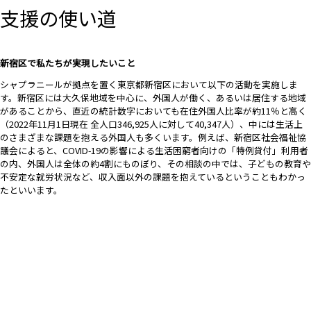
支援の使い道
新宿区で私たちが実現したいこと
シャプラニールが拠点を置く東京都新宿区において以下の活動を実施しま
す。新宿区には大久保地域を中心に、外国人が働く、あるいは居住する地域
があることから、直近の統計数字においても在住外国人比率が約11％と高く
（2022年11月1日現在 全人口346,925人に対して40,347人）、中には生活上
のさまざまな課題を抱える外国人も多くいます。例えば、新宿区社会福祉協
議会によると、COVID-19の影響による生活困窮者向けの「特例貸付」利用者
の内、外国人は全体の約4割にものぼり、その相談の中では、子どもの教育や
不安定な就労状況など、収入面以外の課題を抱えているということもわかっ
たといいます。