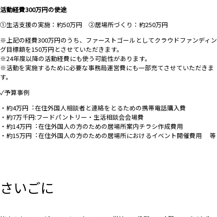
活動経費300万円の使途
①生活支援の実施：約50万円 ②居場所づくり：約250万円
※上記の経費300万円のうち、ファーストゴールとしてクラウドファンディン
グ目標額を150万円とさせていただきます。
※24年度以降の活動経費にも使う可能性があります。
※活動を実施するために必要な事務局運営費にも一部充てさせていただきま
す。
✓予算事例
・約4万円︓在住外国人相談者と連絡をとるための携帯電話購入費
・約
7
万千円:フードパントリー・生活相談会会場費
・約
14
万円
︓在住外国人の方のための
居場所案内チラシ作成費用
・約
15
万円
︓在住外国人の方のための
居場所におけるイベント開催費用
等
さいごに