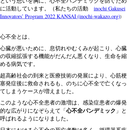
という想いを胸に、心不全パンデミックを防ぐため
に活動しています。（私たちの活動
inochi Gakusei
Innovators’ Program 2022 KANSAI (inochi-waka
zo.org)
）
心不全とは、
心臓が悪いために、息切れやむくみが起こり、心臓
の収縮拡張する機能がだんだん悪くなり、生命を縮
める病気です。
超高齢社会の到来と医療技術の発展により、心筋梗
塞発症後に救命されるも、のちに心不全で亡くなっ
てしまうケースが増えました。
このような心不全患者の激増は、感染症患者の爆発
心不全パンデミック
的な広がりになぞらえて「
」と
呼ばれるようになりました。
日本における心不全の死亡者数は多く、循環器系疾