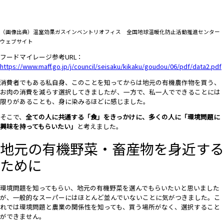
（画像出典）温室効果ガスインベントリオフィス 全国地球温暖化防止活動推進センター
ウェブサイト
フードマイレージ参考URL：
https://www.maff.go.jp/j/council/seisaku/kikaku/goudou/06/pdf/data2.pdf
消費者でもある私自身、このことを知ってからは地元の有機農作物を買う、
お肉の消費を減らす選択してきましたが、一方で、私一人でできることには
限りがあることも、身に染みるほどに感じました。
そこで、
全ての人に共通する「食」をきっかけに、多くの人に「環境問題に
興味を持ってもらいたい」
と考えました。
地元の有機野菜・畜産物を身近する
ために
環境問題を知ってもらい、地元の有機野菜を選んでもらいたいと思いました
が、一般的なスーパーにはほとんど並んでいないことに気がつきました。こ
れでは環境問題と農業の関係性を知っても、買う場所がなく、選択すること
ができません。