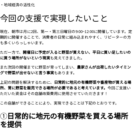
・地域経済の活性化
今回の支援で実現したいこと
現在、朝市は月に2回、第一・第三日曜日の9:00~12:00に開催しています。定
期的に開催することで、消費者の日常に組み込まれやすく、リピーターの方
も多くいらっしゃいます。
ただ一方で、
開催日に予定が入ると野菜が買えない、平日に買い足したいの
に買う場所がないという現実
も見えてきました。
また次回の開催までに野菜が育ってしまい、
農家さんが出荷したいタイミン
グで野菜が出せないと言う事実
もあります。
上記の問題を解決するために、
日常的に地元の有機野菜や畜産物が買える場
所、常に野菜を販売できる場所が必要であると考えています。
今回ご支援い
ただいた資金はその店舗改築費用に使用させていただきます！
この店舗ができることにより、実現できることは下記のとおりです。
①
日常的に地元の有機野菜を買える場所
を提供