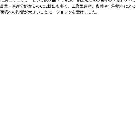
に消しましょう」という話を聞きますが、実は私たちの日々の『食』を担う
農業・畜産分野からのCO2排出も多く、工業型畜産、農薬や化学肥料による
環境への影響が大きいことに、ショックを受けました。