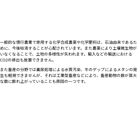
一般的な慣行農業で使用する化学合成農薬や化学肥料は、石油由来であるた
めに、今後枯渇することが心配されています。また農薬により土壌微生物が
いなくなることで、土地の多様性が失われます。輸入などの輸送における
CO2の排出も放置できません。
また畜産の分野では糞尿処理による水質汚染、牛のゲップによるメタンの発
生も軽視できませんが、それは工業型畜産などにより、畜産動物の数が莫大
な数に膨れ上がっていることも原因の一つです。