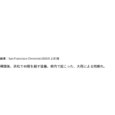
画像：San Francisco Chronicle:2020.9.11引用
帰国後、浜松で40度を越す猛暑。県内で起こった、大雨による地崩れ。