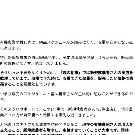
有機農業の難しさは、納品スケジュールが組みにくく、収量が安定しない点
にあります。
特に新規就農者の方は経験が浅く、予定収穫量が把握しづらいため、販売場
所の確保ができず、現金化できません。
そういった不安をなくすために、
『森の朝市』では新規就農者さんの出店を
歓迎しています
。
収穫できた時に、収穫できた収量を、販売したい価格で販
売することを前提としています
。
つまり販売のスケジュール・量は農家さんが主体的に組むことができるので
す。
そのようなサポートで、この1年半で、新規就農者さんも8件出店し、慣行農
業だった方が自然農へと転換する事例も出てきました。
浜松のサステナブルな農業を持続するために、
現在の有機農家さんの収入を
支えること、新規就農者を増やし、定着させていくことが大事です。同時